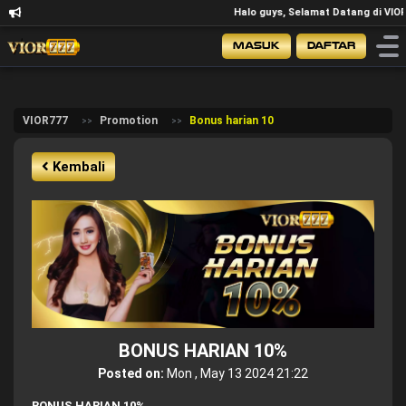
Halo guys, Selamat Datang di VIO
Masuk
Daftar
VIOR777
Promotion
Bonus harian 10
Kembali
BONUS HARIAN 10%
Posted on:
Mon , May 13 2024 21:22
BONUS HARIAN 10%